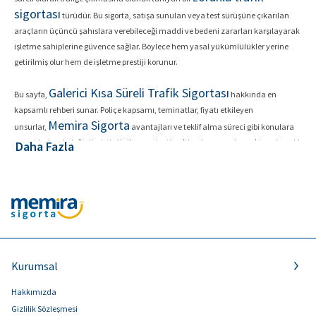
sigortası
türüdür. Bu sigorta, satışa sunulan veya test sürüşüne çıkarılan
araçların üçüncü şahıslara verebileceği maddi ve bedeni zararları karşılayarak
işletme sahiplerine güvence sağlar. Böylece hem yasal yükümlülükler yerine
getirilmiş olur hem de işletme prestiji korunur.
Galerici Kısa Süreli Trafik Sigortası
Bu sayfa,
hakkında en
kapsamlı rehberi sunar. Poliçe kapsamı, teminatlar, fiyatı etkileyen
Memira Sigorta
unsurlar,
avantajları ve teklif alma süreci gibi konulara
ayrıntılı olarak değinilmiştir. Kullanıcı niyetine (ticari ve sorgulayıcı) tam karşılık
Daha Fazla
vermesi hedeflenmiştir.
Galerici Kısa Süreli Trafik Sigortası Nedir?
Galerici Kısa Süreli Trafik Sigortası
, oto galericilerin veya araç
kiralama şirketlerinin araçlarını test sürüşü ya da nakil için kısa süreliğine
15
trafiğe çıkarırken yaptırmak zorunda oldukları bir sigorta türüdür. Genellikle
gün
30 gün
,
veya isteğe göre daha uzun sürelerle düzenlenir ve standart
Kurumsal
trafik sigortası teminatlarını içerir. Bu sayede, her araç için uzun süreli poliçe
Hakkımızda
masrafı yapmak yerine, kullanım süresine uygun poliçe ile yasal güvence
Gizlilik Sözleşmesi
sağlanır.