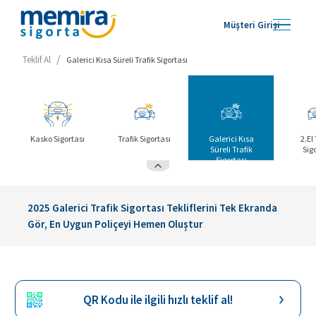
Müşteri Girişi
/
Teklif Al
Galerici Kısa Süreli Trafik Sigortası
Kasko Sigortası
Trafik Sigortası
Galerici Kısa
2.El
Süreli Trafik
Sig
Sigortası
2025 Galerici Trafik Sigortası Tekliflerini Tek Ekranda
Gör, En Uygun Poliçeyi Hemen Oluştur
QR Kodu ile ilgili hızlı teklif al!