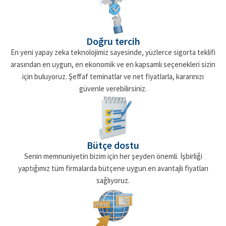
Bu sigorta türü, projenin her aşamasında karşılaşılabilecek riskleri kapsar:
• İnşaat sürecinde:
Yangın, patlama, doğal afet, hırsızlık, üçüncü şahıs
zararları
• Montaj sürecinde:
Ekipman arızaları, kurulum hataları, teknik
Doğru tercih
aksaklıklar
En yeni yapay zeka teknolojimiz sayesinde, yüzlerce sigorta teklifi
• İşletme sürecinde:
Makine kırılması, elektrik arızaları, üretim durması
arasından en uygun, en ekonomik ve en kapsamlı seçenekleri sizin
için buluyoruz. Şeffaf teminatlar ve net fiyatlarla, kararınızı
Temel Amaç:
güvenle verebilirsiniz.
Projenin tamamlanma sürecinde karşılaşabileceğiniz beklenmedik maddi
kayıpları minimize etmek, sürecin kesintisiz ilerlemesini sağlamak ve
yatırımınızı güvence altına almak.
Kimler Mühendislik Sigortası Yaptırmalı?
Bütçe dostu
Mühendislik sigortası
Senin memnuniyetin bizim için her şeyden önemli. İşbirliği
, yalnızca büyük inşaat şirketlerinin değil, her
yaptığımız tüm firmalarda bütçene uygun en avantajlı fiyatları
ölçekte proje yürüten firmaların ihtiyacıdır.
sağlıyoruz.
mühendislik
Aşağıdaki alanlarda faaliyet gösteriyorsanız, sizin için
sigortası yaptırmak kritik öneme sahiptir
:
• İnşaat firmaları