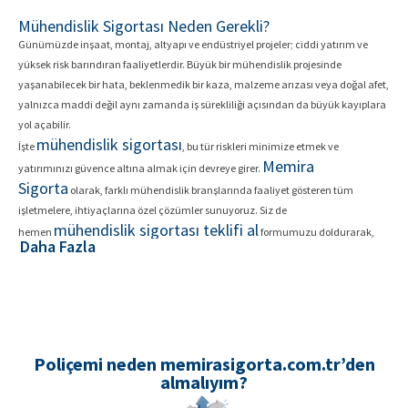
Mühendislik Sigortası Neden Gerekli?
Günümüzde inşaat, montaj, altyapı ve endüstriyel projeler; ciddi yatırım ve
yüksek risk barındıran faaliyetlerdir. Büyük bir mühendislik projesinde
yaşanabilecek bir hata, beklenmedik bir kaza, malzeme arızası veya doğal afet,
yalnızca maddi değil aynı zamanda iş sürekliliği açısından da büyük kayıplara
yol açabilir.
mühendislik sigortası
İşte
, bu tür riskleri minimize etmek ve
Memira
yatırımınızı güvence altına almak için devreye girer.
Sigorta
olarak, farklı mühendislik branşlarında faaliyet gösteren tüm
işletmelere, ihtiyaçlarına özel çözümler sunuyoruz. Siz de
mühendislik sigortası teklifi al
hemen
formumuzu doldurarak,
Daha Fazla
projenizi güvenceye alabilirsiniz.
Mühendislik Sigortası Nedir?
Mühendislik sigortası
; inşaat, montaj, makine ve tesis gibi
mühendislik projelerinin inşaat aşamasından işletme sürecine kadar
Poliçemi neden memirasigorta.com.tr’den
karşılaşabileceği riskleri kapsayan özel bir sigorta türüdür.
almalıyım?