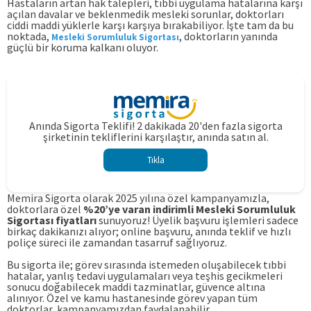
Hastaların artan hak talepleri, tıbbi uygulama hatalarına karşı
açılan davalar ve beklenmedik mesleki sorunlar, doktorları
ciddi maddi yüklerle karşı karşıya bırakabiliyor. İşte tam da bu
noktada,
, doktorların yanında
Mesleki Sorumluluk Sigortası
güçlü bir koruma kalkanı oluyor.
Anında Sigorta Teklifi! 2 dakikada 20'den fazla sigorta
şirketinin tekliflerini karşılaştır, anında satın al.
Tıkla
Memira Sigorta olarak 2025 yılına özel kampanyamızla,
doktorlara özel
%20’ye varan indirimli Mesleki Sorumluluk
Sigortası fiyatları
sunuyoruz! Üyelik başvuru işlemleri sadece
birkaç dakikanızı alıyor; online başvuru, anında teklif ve hızlı
poliçe süreci ile zamandan tasarruf sağlıyoruz.
Bu sigorta ile; görev sırasında istemeden oluşabilecek tıbbi
hatalar, yanlış tedavi uygulamaları veya teşhis gecikmeleri
sonucu doğabilecek maddi tazminatlar, güvence altına
alınıyor. Özel ve kamu hastanesinde görev yapan tüm
doktorlar, kampanyamızdan faydalanabilir.