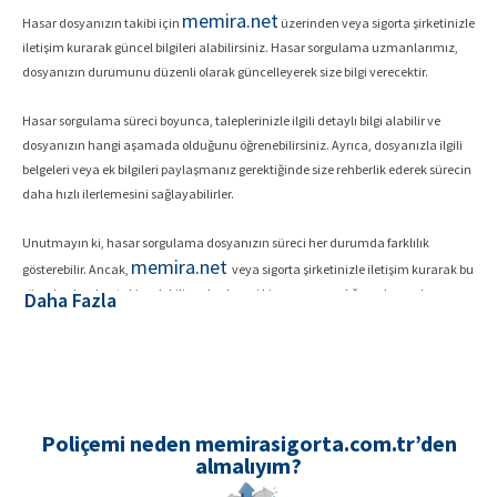
memira.net
Hasar dosyanızın takibi için
üzerinden veya sigorta şirketinizle
iletişim kurarak güncel bilgileri alabilirsiniz. Hasar sorgulama uzmanlarımız,
dosyanızın durumunu düzenli olarak güncelleyerek size bilgi verecektir.
Hasar sorgulama süreci boyunca, taleplerinizle ilgili detaylı bilgi alabilir ve
dosyanızın hangi aşamada olduğunu öğrenebilirsiniz. Ayrıca, dosyanızla ilgili
belgeleri veya ek bilgileri paylaşmanız gerektiğinde size rehberlik ederek sürecin
daha hızlı ilerlemesini sağlayabilirler.
Unutmayın ki, hasar sorgulama dosyanızın süreci her durumda farklılık
memira.net
gösterebilir. Ancak,
veya sigorta şirketinizle iletişim kurarak bu
süreci yakından takip edebilir ve herhangi bir sorun yaşadığınızda yardım
Daha Fazla
alabilirsiniz.
Umarım hasar sorgulama işleminiz sorunsuz bir şekilde çözüme kavuşur ve
size en kısa sürede memnuniyetle sonuçlanır.
Poliçemi neden memirasigorta.com.tr’den
almalıyım?