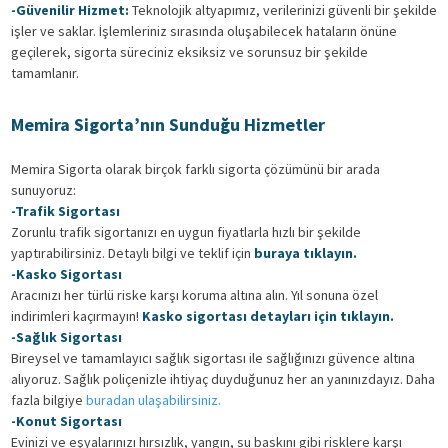
-Güvenilir Hizmet:
Teknolojik altyapımız, verilerinizi güvenli bir şekilde
işler ve saklar. İşlemleriniz sırasında oluşabilecek hataların önüne
geçilerek, sigorta süreciniz eksiksiz ve sorunsuz bir şekilde
tamamlanır.
Memira Sigorta’nın Sunduğu Hizmetler
Memira Sigorta olarak birçok farklı sigorta çözümünü bir arada
sunuyoruz:
-Trafik Sigortası
Zorunlu trafik sigortanızı en uygun fiyatlarla hızlı bir şekilde
yaptırabilirsiniz. Detaylı bilgi ve teklif için
buraya tıklayın.
-Kasko Sigortası
Aracınızı her türlü riske karşı koruma altına alın. Yıl sonuna özel
indirimleri kaçırmayın!
Kasko sigortası detayları için tıklayın.
-Sağlık Sigortası
Bireysel ve tamamlayıcı sağlık sigortası ile sağlığınızı güvence altına
alıyoruz. Sağlık poliçenizle ihtiyaç duyduğunuz her an yanınızdayız. Daha
fazla bilgiye
buradan ulaşabilirsiniz.
-Konut Sigortası
Evinizi ve eşyalarınızı hırsızlık, yangın, su baskını gibi risklere karşı