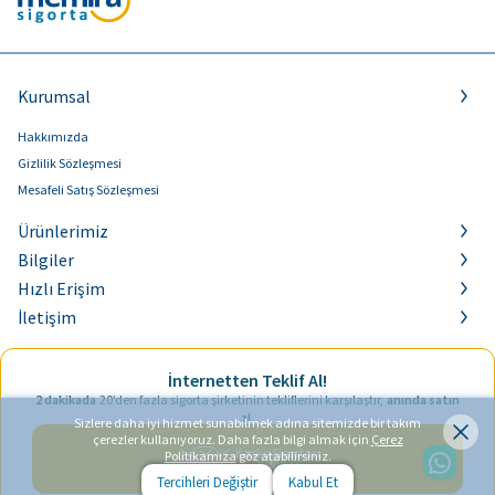
Kurumsal
Hakkımızda
Gizlilik Sözleşmesi
Mesafeli Satış Sözleşmesi
Ürünlerimiz
Bilgiler
Hızlı Erişim
İletişim
İnternetten Teklif Al!
2 dakikada
20’den fazla sigorta şirketinin tekliflerini karşılaştır,
anında satın
al.
Sizlere daha iyi hizmet sunabilmek adına sitemizde bir takım
çerezler kullanıyoruz. Daha fazla bilgi almak için
Çerez
Kasko Sigortası
Politikamıza
göz atabilirsiniz.
Teklif Al
Tercihleri Değiştir
Kabul Et