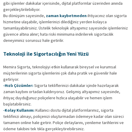
gibi işlemler dakikalar içerisinde, dijital platformlar üzerinden anında
gerçekleştirilebiliyor.
Bu dönüşüm sayesinde,
zaman kaybetmeden
ihtiyacınız olan sigorta
hizmetine ulaşabilir, işlemlerinizi dilediğiniz yerden kolayca
tamamlayabilirsiniz. Üstelik teknolojik altyapımız sayesinde işlemleriniz
güvence altına alınır; hata riski minimuma indirilerek sigortacılık
deneyiminiz sorunsuz hale getirilir.
Teknoloji ile Sigortacılığın Yeni Yüzü
Memira Sigorta, teknolojiyi etkin kullanarak bireysel ve kurumsal
müşterilerinin sigorta işlemlerini çok daha pratik ve güvenilir hale
getiriyor.
-Hızlı Çözümler:
Sigorta tekliflerinizi dakikalar içinde hazırlayarak
zaman kaybını ortadan kaldırıyoruz. Gelişmiş altyapımız sayesinde,
ihtiyaç duyduğunuz poliçelere hızlıca ulaşabilir ve hemen işlem
başlatabilirsiniz.
-Kolay Kullanım:
Kullanıcı dostu dijital platformlarımız, sigorta
teklifinizi almayı, poliçenizi oluşturmadan ödemeye kadar olan süreci
tamamen online hale getirir. Poliçe detaylarını, yenileme tarihlerini ve
ödeme takibini tek tıkla gerçekleştirebilirsiniz.