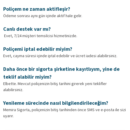
Poliçem ne zaman aktifleşir?
Ödeme sonrası aynı gün içinde aktif hale gelir.
Canlı destek var mı?
Evet, 7/24 müşteri temsilcisi hizmetinizde.
Poliçemi iptal edebilir miyim?
Evet, cayma süresi içinde iptal edebilir ve ücret iadesi alabilirsiniz.
Daha önce bir sigorta şirketine kayıtlıyım, yine de
teklif alabilir miyim?
Elbette. Mevcut poliçenizin bitiş tarihini girerek yeni teklifler
alabilirsiniz.
Yenileme sürecinde nasıl bilgilendirileceğim?
Memira Sigorta, poliçenizin bitiş tarihinden önce SMS ve e-posta ile sizi
uyarır.