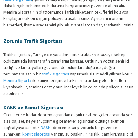
daha birçok beklenmedik duruma karşı aracınızı güvence altına alır.
Memira Sigorta’nın platformunda farklı şirketlerin tekliflerini kolayca
karşılaştırarak en uygun poliçeye ulaşabilirsiniz. Ayrıca mini onarım
hizmetleri, ikame araç temini gibi ek avantajlardan da yararlanabilirsiniz.
Zorunlu Trafik Sigortası
Trafik sigortası, Türkiye’de yasal bir zorunluluktur ve kazaya sebep
olduğunuzda karşı tarafın zararlarını karşılar. Ordu’nun yoğun şehir içi
trafiği ve kırsal yolları göz önünde bulundurulduğunda, doğru
teminatlara sahip bir
trafik sigortası
yaptırmak sizi maddi yükten korur.
Memira Sigorta
ile saniyeler içinde farklı firmalardan gelen teklifleri
kıyaslayabilir, teminat detaylarını inceleyebilir ve anında poliçenizi satın
alabilirsiniz.
DASK ve Konut Sigortası
Ordu her ne kadar deprem açısından düşük riskli bölgeler arasında yer
alsa da, sel, heyelan, çökme gibi afetler açısından oldukça aktif bir
coğrafyaya sahiptir.
DASK
, depreme karşı zorunlu bir güvence
sunarken;
konut sigortası
yangın, su baskını, hırsızlık, cam kırılması gibi