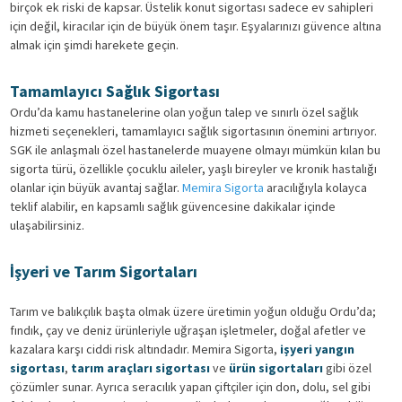
birçok ek riski de kapsar. Üstelik konut sigortası sadece ev sahipleri
için değil, kiracılar için de büyük önem taşır. Eşyalarınızı güvence altına
almak için şimdi harekete geçin.
Tamamlayıcı Sağlık Sigortası
Ordu’da kamu hastanelerine olan yoğun talep ve sınırlı özel sağlık
hizmeti seçenekleri, tamamlayıcı sağlık sigortasının önemini artırıyor.
SGK ile anlaşmalı özel hastanelerde muayene olmayı mümkün kılan bu
sigorta türü, özellikle çocuklu aileler, yaşlı bireyler ve kronik hastalığı
olanlar için büyük avantaj sağlar.
Memira Sigorta
aracılığıyla kolayca
teklif alabilir, en kapsamlı sağlık güvencesine dakikalar içinde
ulaşabilirsiniz.
İşyeri ve Tarım Sigortaları
Tarım ve balıkçılık başta olmak üzere üretimin yoğun olduğu Ordu’da;
fındık, çay ve deniz ürünleriyle uğraşan işletmeler, doğal afetler ve
kazalara karşı ciddi risk altındadır. Memira Sigorta,
işyeri yangın
sigortası
,
tarım araçları sigortası
ve
ürün sigortaları
gibi özel
çözümler sunar. Ayrıca seracılık yapan çiftçiler için don, dolu, sel gibi