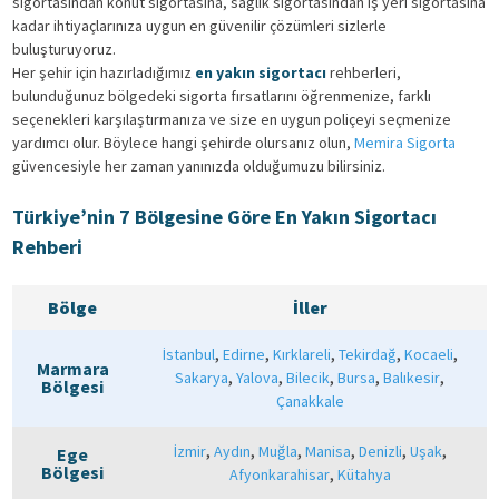
sigortasından konut sigortasına, sağlık sigortasından iş yeri sigortasına
kadar ihtiyaçlarınıza uygun en güvenilir çözümleri sizlerle
buluşturuyoruz.
Her şehir için hazırladığımız
en yakın sigortacı
rehberleri,
bulunduğunuz bölgedeki sigorta fırsatlarını öğrenmenize, farklı
seçenekleri karşılaştırmanıza ve size en uygun poliçeyi seçmenize
yardımcı olur. Böylece hangi şehirde olursanız olun,
Memira Sigorta
güvencesiyle her zaman yanınızda olduğumuzu bilirsiniz.
Türkiye’nin 7 Bölgesine Göre En Yakın Sigortacı
Rehberi
Bölge
İller
,
,
,
,
,
İstanbul
Edirne
Kırklareli
Tekirdağ
Kocaeli
Marmara
,
,
,
,
,
Sakarya
Yalova
Bilecik
Bursa
Balıkesir
Bölgesi
Çanakkale
,
,
,
,
,
,
İzmir
Aydın
Muğla
Manisa
Denizli
Uşak
Ege
Bölgesi
,
Afyonkarahisar
Kütahya