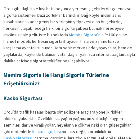
Ordu gibi dağlık ve kıyı hattı boyunca yerleşmiş şehirlerde geleneksel
sigorta sistemleri bazı zorluklar barındırır. Dağ köylerinden sahil
kasabalarına kadar geniş bir yerleşim yelpazesi olan bu şehirde,
herkesin ulaşabileceği fiziki bir sigorta şubesi bulmak neredeyse
imkânsız hale gelir. İşte bu noktada
Memira Sigorta
’nın %100 online
hizmet modeli, herkesin sigorta ihtiyacını hızla ve zahmetsizce
karşılama avantajı sunuyor. Hem şehir merkezinde yaşayanlar, hem de
yaylalarda, köylerde bulunan vatandaşlar yalnızca internet bağlantısıyla
dakikalar içinde sigorta tekliflerine ulaşabiliyor.
Memira Sigorta ile Hangi Sigorta Türlerine
Erişebilirsiniz?
Kasko Sigortası
Ordu’da trafik kazaları başta olmak üzere araçlara yönelik riskler
oldukça yüksektir. Özellikle sık yağan yağmurun yol açtığı kaygan
zeminler, dar ve virajlı yollar, heyelan ve çökme riski olan güzergâhlar
gibi nedenlerle
kasko sigortası
bir lüks değil, zorunluluktur.
Kasko sigortası
, çarpma, çarpılma, hırsızlık, yangın, sel, doğal afet ve