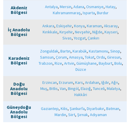
,
,
,
,
,
Antalya
Mersin
Adana
Osmaniye
Hatay
Akdeniz
Bölgesi
,
,
Kahramanmaraş
Isparta
Burdur
,
,
,
,
,
Ankara
Eskişehir
Konya
Karaman
Aksaray
İç Anadolu
,
,
,
,
,
Kırıkkale
Kırşehir
Nevşehir
Niğde
Kayseri
Bölgesi
,
,
Sivas
Yozgat
Çankırı
,
,
,
,
,
Zonguldak
Bartın
Karabük
Kastamonu
Sinop
,
,
,
,
,
,
Samsun
Çorum
Amasya
Tokat
Ordu
Giresun
Karadeniz
Bölgesi
,
,
,
,
,
,
Trabzon
Rize
Artvin
Gümüşhane
Bayburt
Bolu
Düzce
,
,
,
,
,
,
Erzincan
Erzurum
Kars
Ardahan
Iğdır
Ağrı
Doğu
,
,
,
,
,
,
,
Anadolu
Muş
Bitlis
Van
Bingöl
Elazığ
Tunceli
Malatya
Bölgesi
Hakkâri
Güneydoğu
,
,
,
,
,
Gaziantep
Kilis
Şanlıurfa
Diyarbakır
Batman
Anadolu
,
,
,
Mardin
Siirt
Şırnak
Adıyaman
Bölgesi