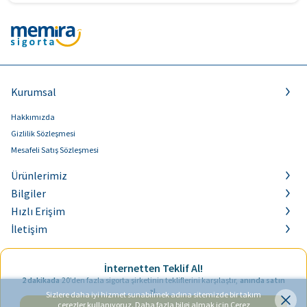
Kurumsal
Hakkımızda
Gizlilik Sözleşmesi
Mesafeli Satış Sözleşmesi
Ürünlerimiz
Bilgiler
Hızlı Erişim
İletişim
İnternetten Teklif Al!
2 dakikada
20’den fazla sigorta şirketinin tekliflerini karşılaştır,
anında satın
al.
Sizlere daha iyi hizmet sunabilmek adına sitemizde bir takım
çerezler kullanıyoruz. Daha fazla bilgi almak için
Çerez