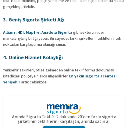
olur. Hasar bildirimi, poliçe yenileme ve teklif alımı dijital ortamda hızlıca
gerçekleştirilebilir.
3. Geniş Sigorta Şirketi Ağı
Allianz, HDI, Mapfre, Anadolu Sigorta
gibi sektörün lider
markalarıyla iş birliği yapar. Bu sayede, farklı şirketlerin tekliflerini tek
noktadan karşılaştırma olanağı sunar.
4. Online Hizmet Kolaylığı
Yenişehir sakinleri, ofise gelmeden online teklif formu doldurarak
istedikleri poliçeye hızlıca ulaşabilirler.
En yakın sigorta acentesi
Yenişehir
artık cebinizde!
Anında Sigorta Teklifi! 2 dakikada 20'den fazla sigorta
şirketinin tekliflerini karşılaştır, anında satın al.