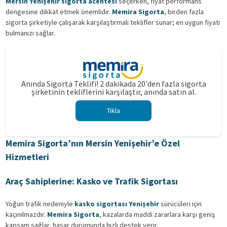
Mersin Yenişehir sigorta acentesi
seçerken, fiyat performans
dengesine dikkat etmek önemlidir.
Memira Sigorta
, birden fazla
sigorta şirketiyle çalışarak karşılaştırmalı teklifler sunar; en uygun fiyatı
bulmanızı sağlar.
Anında Sigorta Teklifi! 2 dakikada 20'den fazla sigorta
şirketinin tekliflerini karşılaştır, anında satın al.
Tıkla
Memira Sigorta’nın Mersin Yenişehir’e Özel
Hizmetleri
Araç Sahiplerine: Kasko ve Trafik Sigortası
Yoğun trafik nedeniyle
kasko sigortası Yenişehir
sürücüleri için
kaçınılmazdır.
Memira Sigorta
, kazalarda maddi zararlara karşı geniş
kapsam sağlar, hasar durumunda hızlı destek verir.