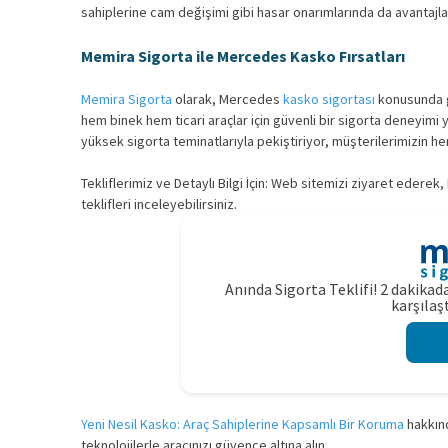
sahiplerine cam değişimi gibi hasar onarımlarında da avantajla
Memira Sigorta ile Mercedes Kasko Fırsatları
Memira Sigorta
olarak, Mercedes
kasko sigortası
konusunda ge
hem binek hem ticari araçlar için güvenli bir sigorta deneyimi
yüksek sigorta teminatlarıyla pekiştiriyor, müşterilerimizin he
Tekliflerimiz ve Detaylı Bilgi İçin: Web sitemizi ziyaret edere
teklifleri inceleyebilirsiniz.
Anında Sigorta Teklifi! 2 dakikada
karşılaşt
Yeni Nesil Kasko: Araç Sahiplerine Kapsamlı Bir Koruma
hakkınd
teknolojilerle aracınızı güvence altına alın