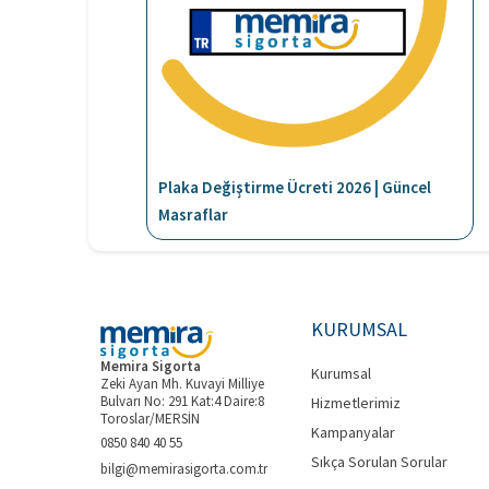
Plaka Değiştirme Ücreti 2026 | Güncel
Masraflar
KURUMSAL
Memira Sigorta
Kurumsal
Zeki Ayan Mh. Kuvayi Milliye
Bulvarı No: 291 Kat:4 Daire:8
Hizmetlerimiz
Toroslar/MERSİN
Kampanyalar
0850 840 40 55
Sıkça Sorulan Sorular
bilgi@memirasigorta.com.tr