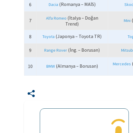
(Romanya – MAİS)
6
Dacia
Sko
(İtalya – Doğan
Alfa Romeo
(
7
Mini
Trend)
(Japonya – Toyota TR)
8
Toyota
To
(İng. – Borusan)
9
Range Rover
Mitsub
Mercedes
(Almanya – Borusan)
10
BMW