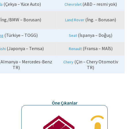
(Çekya – Yüce Auto)
(ABD – resmi yok)
da
Chevrolet
İng./BMW – Borusan)
(İng. – Borusan)
Land Rover
(Türkiye – TOGG)
(İspanya – Doğuş)
gg
Seat
(Japonya – Temsa)
(Fransa – MAİS)
ishi
Renault
(Almanya – Mercedes-Benz
(Çin – Chery Otomotiv
Chery
TR)
TR)
Öne Çıkanlar