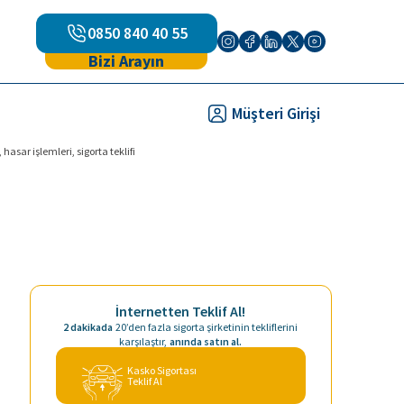
0850 840 40 55
Bizi Arayın
Müşteri Girişi
sar işlemleri, sigorta teklifi
İnternetten Teklif Al!
2 dakikada
20’den fazla sigorta şirketinin tekliflerini
karşılaştır,
anında satın al.
Kasko Sigortası
Teklif Al