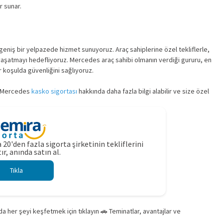
r sunar.
niş bir yelpazede hizmet sunuyoruz. Araç sahiplerine özel tekliflerle,
 yaşatmayı hedefliyoruz. Mercedes araç sahibi olmanın verdiği gururu, en
r koşulda güvenliğini sağlıyoruz.
k, Mercedes
kasko sigortası
hakkında daha fazla bilgi alabilir ve size özel
 20'den fazla sigorta şirketinin tekliflerini
ır, anında satın al.
Tıkla
a her şeyi keşfetmek için tıklayın 🚗 Teminatlar, avantajlar ve