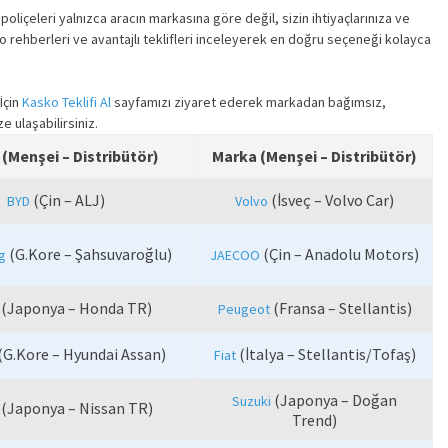
poliçeleri yalnızca aracın markasına göre değil, sizin ihtiyaçlarınıza ve
sko rehberleri ve avantajlı teklifleri inceleyerek en doğru seçeneği kolayca
İçin
Kasko Teklifi Al
sayfamızı ziyaret ederek markadan bağımsız,
e ulaşabilirsiniz.
(Menşei – Distribütör)
Marka (Menşei – Distribütör)
(Çin – ALJ)
(İsveç – Volvo Car)
BYD
Volvo
(G.Kore – Şahsuvaroğlu)
(Çin – Anadolu Motors)
g
JAECOO
(Japonya – Honda TR)
(Fransa – Stellantis)
Peugeot
(G.Kore – Hyundai Assan)
(İtalya – Stellantis/Tofaş)
Fiat
(Japonya – Doğan
Suzuki
(Japonya – Nissan TR)
Trend)