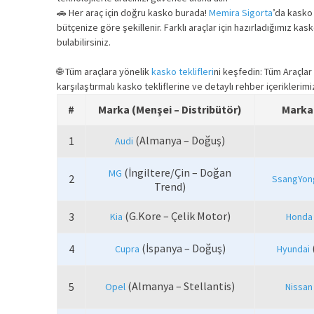
🚗 Her araç için doğru kasko burada!
Memira Sigorta
’da kasko 
bütçenize göre şekillenir. Farklı araçlar için hazırladığımız ka
bulabilirsiniz.
🌐 Tüm araçlara yönelik
kasko teklifleri
ni keşfedin: Tüm Araçlar 
karşılaştırmalı kasko tekliflerine ve detaylı rehber içeriklerimiz
#
Marka (Menşei – Distribütör)
Marka 
(Almanya – Doğuş)
1
Audi
(İngiltere/Çin – Doğan
MG
2
SsangYon
Trend)
(G.Kore – Çelik Motor)
3
Kia
Honda
(İspanya – Doğuş)
4
Cupra
Hyundai
(Almanya – Stellantis)
5
Opel
Nissan