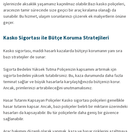
işlerinizde aksaklık yaşamanız kaçınılmaz olabilir.Bazı kasko poliçeleri,
aracınızın tamir sürecinde size geçici bir araç kiralama olanağı da
sunabilir. Bu hizmet, ulaşım sorunlarınızı çözerek ek maliyetlerin önüne
geçer.
Kasko Sigortası ile Bütçe Koruma Stratejileri
Kasko sigortası, maddi hasarlı kazalarda bütçeyi korumanın yanı sıra
bazı stratejiler de sunar:
Sigorta Bedelini Yüksek Tutma Poliçenizin kapsamını artırmak için
sigorta bedelini yüksek tutabilirsiniz. Bu, kaza durumunda daha fazla
teminat sağlar ve büyük hasarlarla karşılaştığınızda bütçenizi korur.
Ancak, primlerinizi artırabileceğini unutmamalısınız.
Hasar Tutarını Kapsayan Poliçeler Kasko sigortası poliçeleri genellikle
hasar tutarını kapsar. Ancak, bazı poliçeler belirli bir miktarın üzerindeki
hasarları da kapsayabilir. Bu tür poliçelerle daha geniş bir güvence
sağlanabilir.
Araç bakımını düzenli olarak yapmak, kaza ve hasar risklerini azaltmaya