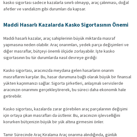
kasko sigortası sadece kazalarla sınırlı olmayıp, araç çalınması, doğal
afetler ve vandalizm gibi durumları da kapsar.
Maddi Hasarlı Kazalarda Kasko Sigortasının Önemi
Maddi hasarlı kazalar, araç sahiplerinin büyük miktarda masraf
yapmasına neden olabilir. Araç onarımları, yedek parça değişimleri ve
diğer masraflar, bütçeyi önemli ölçüde zorlayabilir. İşte kasko
sigortasının bu tür durumlarda nasıl devreye girdiği:
Kasko sigortası, aracınızda meydana gelen hasarların onarım
masraflarını karşılar. Bu, hasar durumuna bağlı olarak büyük bir finansal
yükten kaçınmanızı sağlar. Sigorta şirketleri, anlaşmalı servislerde
aracınızın onarımını gerçekleştirerek, bu süreci daha ekonomik hale
getirebilir.
Kasko sigortası, kazalarda zarar görebilen araç parçalarının değişimi
için ortaya çıkan masrafları da üstlenir. Bu, aracınızın işlevselliğini
korurken bütçenizin büyük bir yük altına girmesini önler.
Tamir Sürecinde Araç Kiralama Araç onarıma alındığında, günlük