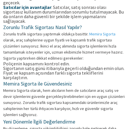
geçecek.
Satıcılar için avantajlar
: Satıcılar, satış sonrası olası
sigortasız kullanım durumlarından sorumlu tutulmayacak. Bu
da onların daha güvenli bir şekilde işlem yapmalarını
sağlayacak.
Zorunlu Trafik Sigortası Nasıl Yapılır?
Zorunlu trafik sigortası yaptırmak oldukça basittir.
Memira Sigorta
olarak, araç sahiplerine uygun fiyatlı ve kapsamlı trafik sigortası
çözümleri sunuyoruz. İkinci el araç alımında sigorta işlemlerini hızla
tamamlamak isteyenler için, uzman ekibimizle hizmet vermeye hazırız.
Sigorta yaptırırken dikkat edilmesi gerekenler:
Poliçenin kapsamını kontrol edin.
Sigortanın satış günü itibarıyla geçerli olduğundan emin olun.
Fiyat ve kapsam açısından farklı sigorta tekliflerini
karşılaştırın.
Memira Sigorta ile Güvendesiniz
Memira Sigorta olarak, hem alıcıların hem de satıcıların araç satış ve
devir işlemlerini güvenle gerçekleştirebilmeleri için en uygun çözümleri
sunuyoruz. Zorunlu trafik sigortası kapsamındaki ürünlerimizle araç
sahiplerinin her türlü ihtiyacını karşılıyor, hızlı ve güvenilir sigorta
işlemleri sağlıyoruz.
Yeni Dönemle İlgili Değerlendirme
Bu düzenleme, sigorta yükümlülüğünü zorunlu hale getirerek daha