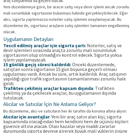
araç satışlarında da geçerli olacak.
Yeni düzenlemeye göre, bir aracın satış veya devir işlemi ancak zorunlu
mali sorumluluk sigortasının bulunması halinde gerçekleştirilecek. Eğer
alıcı, sigorta yaptırmazsa noterler satış işlemini onaylamayacak. Bu
düzenleme ile, sigortasız araçların satış işlemleri tamamen engellenmiş
olacak.
Uygulamanın Detayları
Tescil edilmiş araçlar için sigorta şartı
: Noterler, satış ve
devir işlemleri sırasında araçta zorunlu mali sorumluluk
sigortasının olup olmadığını kontrol edecek. Sigorta yoksa
işlem yapılamayacak.
15 günlük geçiş süresi kaldırıldı
: Önceki düzenlemede,
satıştan sonra sigortanın 15 gün boyunca geçerli olması
uygulaması vardı. Ancak bu süre, artık kaldırıldı. Araç satışının
yapıldığı gün trafik sigortasının tamamlanması zorunlu hale
geldi.
Trafikten çekilmiş araçlar kapsam dışında
: Trafikten
çekilmiş ya da çekilecek araçlar, bu uygulamanın dışında
tutulacak.
Alıcılar ve Satıcılar İçin Ne Anlama Geliyor?
Bu düzenleme, alıcı ve satıcıların her iki tarafını da koruma altına alıyor:
Alıcılar için avantajlar
: Yeni bir araç satın alan kişi, sigorta
kapsamında olacağından hem kendisini hem de üçüncü kişileri
güvence altına alacak. Olası kazalar veya maddi zararlar
durumunda sigorta devreye girerek büyük mali yüklerin önüne