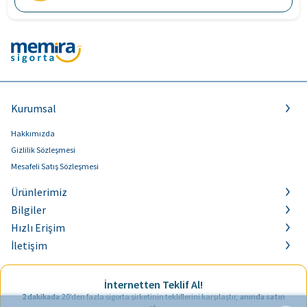
Kurumsal
Hakkımızda
Gizlilik Sözleşmesi
Mesafeli Satış Sözleşmesi
Ürünlerimiz
Bilgiler
Hızlı Erişim
İletişim
İnternetten Teklif Al!
2 dakikada
20’den fazla sigorta şirketinin tekliflerini karşılaştır,
anında satın