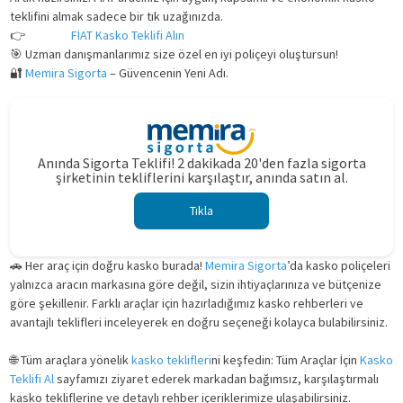
teklifini almak sadece bir tık uzağınızda.
👉
Hemen
FİAT Kasko Teklifi Alın
🎯 Uzman danışmanlarımız size özel en iyi poliçeyi oluştursun!
🔐
Memira Sigorta
– Güvencenin Yeni Adı.
Anında Sigorta Teklifi! 2 dakikada 20'den fazla sigorta
şirketinin tekliflerini karşılaştır, anında satın al.
Tıkla
🚗 Her araç için doğru kasko burada!
Memira Sigorta
’da kasko poliçeleri
yalnızca aracın markasına göre değil, sizin ihtiyaçlarınıza ve bütçenize
göre şekillenir. Farklı araçlar için hazırladığımız kasko rehberleri ve
avantajlı teklifleri inceleyerek en doğru seçeneği kolayca bulabilirsiniz.
🌐 Tüm araçlara yönelik
kasko teklifleri
ni keşfedin: Tüm Araçlar İçin
Kasko
Teklifi Al
sayfamızı ziyaret ederek markadan bağımsız, karşılaştırmalı
kasko tekliflerine ve detaylı rehber içeriklerimize ulaşabilirsiniz.