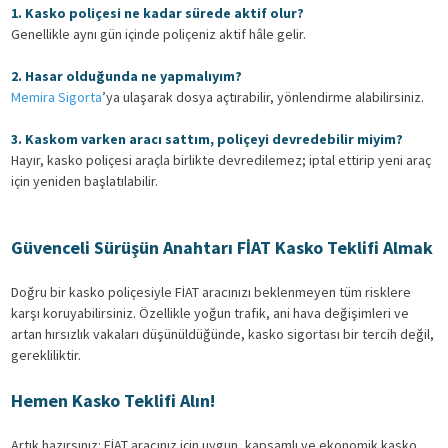
1. Kasko poliçesi ne kadar sürede aktif olur?
Genellikle aynı gün içinde poliçeniz aktif hâle gelir.
2. Hasar olduğunda ne yapmalıyım?
Memira Sigorta
’ya ulaşarak dosya açtırabilir, yönlendirme alabilirsiniz.
3. Kaskom varken aracı sattım, poliçeyi devredebilir miyim?
Hayır, kasko poliçesi araçla birlikte devredilemez; iptal ettirip yeni araç
için yeniden başlatılabilir.
Güvenceli Sürüşün Anahtarı FİAT Kasko Teklifi Almak
Doğru bir kasko poliçesiyle FİAT aracınızı beklenmeyen tüm risklere
karşı koruyabilirsiniz. Özellikle yoğun trafik, ani hava değişimleri ve
artan hırsızlık vakaları düşünüldüğünde, kasko sigortası bir tercih değil,
gerekliliktir.
Hemen Kasko Teklifi Alın!
Artık hazırsınız: FİAT aracınız için uygun, kapsamlı ve ekonomik kasko