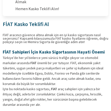
Almak
Hemen Kasko Teklifi Alın!
FİAT Kasko Teklifi Al
FİAT aracınızı güvence altına almak için en iyi kasko sigortasını nasıl
seçersiniz? Kapsamlı kılavuzumuzla FİAT kasko fiyatlarını öğrenin, doğru
poliçeyi seçin ve Memira Sigorta ile güvenliğe adım atın!
FİAT Sahipleri İçin Kasko Sigortasının Hayati Önemi
Türkiye’de her yıl binlerce yeni sürücü trafiğe çıkıyor ve otomobil
markaları arasında
FİAT
önemli bir yer tutuyor. FİAT, ekonomik yakıt
tüketimi, uygun yedek parça maliyetleri ve şehir içi kullanım için ideal
modelleriyle özellikle Egea, Doblo, Fiorino ve Panda gibi serilerde
kullanıcıların favorisi hâline geldi. Ancak araç satın almak kadar, onu
korumak da büyük bir sorumluluktur.
İşte bu noktada kasko sigortası,
FİAT
araç sahipleri için yalnızca bir
ihtiyaç değil, adeta bir zorunluluktur. Çünkü kaza, çarpışma, hırsızlık,
yangın, doğal afet gibi riskler, her sürücünün başına gelebilecek
durumlar arasında yer alır.