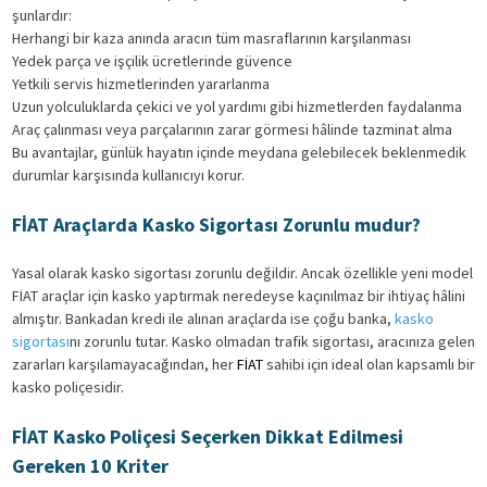
şunlardır:
Herhangi bir kaza anında aracın tüm masraflarının karşılanması
Yedek parça ve işçilik ücretlerinde güvence
Yetkili servis hizmetlerinden yararlanma
Uzun yolculuklarda çekici ve yol yardımı gibi hizmetlerden faydalanma
Araç çalınması veya parçalarının zarar görmesi hâlinde tazminat alma
Bu avantajlar, günlük hayatın içinde meydana gelebilecek beklenmedik
durumlar karşısında kullanıcıyı korur.
FİAT Araçlarda Kasko Sigortası Zorunlu mudur?
Yasal olarak kasko sigortası zorunlu değildir. Ancak özellikle yeni model
FİAT araçlar için kasko yaptırmak neredeyse kaçınılmaz bir ihtiyaç hâlini
almıştır. Bankadan kredi ile alınan araçlarda ise çoğu banka,
kasko
sigortası
nı zorunlu tutar. Kasko olmadan trafik sigortası, aracınıza gelen
zararları karşılamayacağından, her
FİAT
sahibi için ideal olan kapsamlı bir
kasko poliçesidir.
FİAT Kasko Poliçesi Seçerken Dikkat Edilmesi
Gereken 10 Kriter