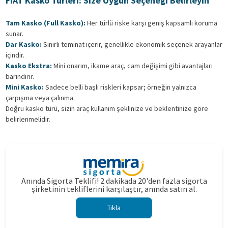
FİAT Kasko Türleri: Size Uygun Seçeneği Belirleyin
Tam Kasko (Full Kasko):
Her türlü riske karşı geniş kapsamlı koruma
sunar.
Dar Kasko:
Sınırlı teminat içerir, genellikle ekonomik seçenek arayanlar
içindir.
Kasko Ekstra:
Mini onarım, ikame araç, cam değişimi gibi avantajları
barındırır.
Mini Kasko:
Sadece belli başlı riskleri kapsar; örneğin yalnızca
çarpışma veya çalınma.
Doğru kasko türü, sizin araç kullanım şeklinize ve beklentinize göre
belirlenmelidir.
Anında Sigorta Teklifi! 2 dakikada 20'den fazla sigorta
şirketinin tekliflerini karşılaştır, anında satın al.
Tıkla