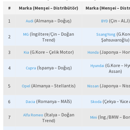
#
Marka (Menşei – Distribütör)
Marka (Menşei – Dist
(Almanya – Doğuş)
(Çin – ALJ)
1
Audi
BYD
(İngiltere/Çin – Doğan
(G.Kor
MG
SsangYong
2
Trend)
Şahsuvaroğlu)
(G.Kore – Çelik Motor)
(Japonya – Hon
3
Kia
Honda
(G.Kore – Hy
Hyundai
(İspanya – Doğuş)
4
Cupra
Assan)
(Almanya – Stellantis)
(Japonya – Nis
5
Opel
Nissan
(Romanya – MAİS)
(Çekya – Yüce 
6
Dacia
Skoda
(İtalya – Doğan
Alfa Romeo
(İng./BMW – Bor
7
Mini
Trend)