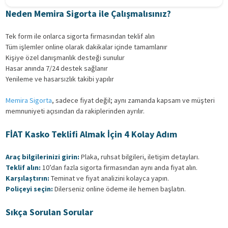
Neden Memira Sigorta ile Çalışmalısınız?
Tek form ile onlarca sigorta firmasından teklif alın
Tüm işlemler online olarak dakikalar içinde tamamlanır
Kişiye özel danışmanlık desteği sunulur
Hasar anında 7/24 destek sağlanır
Yenileme ve hasarsızlık takibi yapılır
Memira Sigorta
, sadece fiyat değil; aynı zamanda kapsam ve müşteri
memnuniyeti açısından da rakiplerinden ayrılır.
FİAT Kasko Teklifi Almak İçin 4 Kolay Adım
Araç bilgilerinizi girin:
Plaka, ruhsat bilgileri, iletişim detayları.
Teklif alın:
10’dan fazla sigorta firmasından aynı anda fiyat alın.
Karşılaştırın:
Teminat ve fiyat analizini kolayca yapın.
Poliçeyi seçin:
Dilerseniz online ödeme ile hemen başlatın.
Sıkça Sorulan Sorular