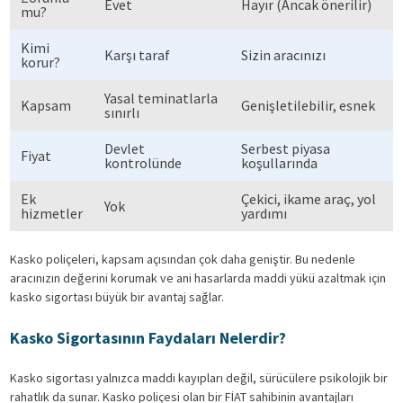
Evet
Hayır (Ancak önerilir)
mu?
Kimi
Karşı taraf
Sizin aracınızı
korur?
Yasal teminatlarla
Kapsam
Genişletilebilir, esnek
sınırlı
Devlet
Serbest piyasa
Fiyat
kontrolünde
koşullarında
Ek
Çekici, ikame araç, yol
Yok
hizmetler
yardımı
Kasko poliçeleri, kapsam açısından çok daha geniştir. Bu nedenle
aracınızın değerini korumak ve ani hasarlarda maddi yükü azaltmak için
kasko sigortası büyük bir avantaj sağlar.
Kasko Sigortasının Faydaları Nelerdir?
Kasko sigortası yalnızca maddi kayıpları değil, sürücülere psikolojik bir
rahatlık da sunar. Kasko poliçesi olan bir FİAT sahibinin avantajları