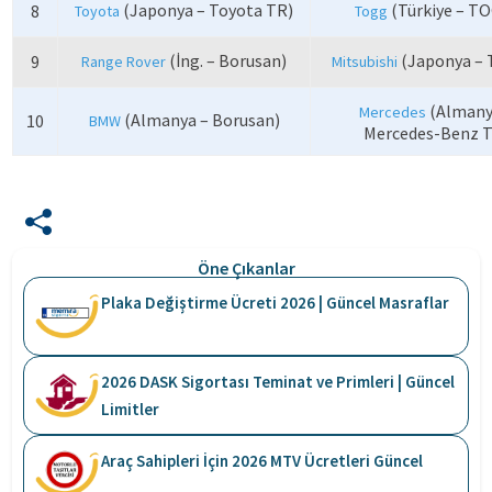
(Japonya – Toyota TR)
(Türkiye – T
8
Toyota
Togg
(İng. – Borusan)
(Japonya – 
9
Range Rover
Mitsubishi
(Almany
Mercedes
(Almanya – Borusan)
10
BMW
Mercedes-Benz 
Öne Çıkanlar
Plaka Değiştirme Ücreti 2026 | Güncel Masraflar
2026 DASK Sigortası Teminat ve Primleri | Güncel
Limitler
Araç Sahipleri İçin 2026 MTV Ücretleri Güncel