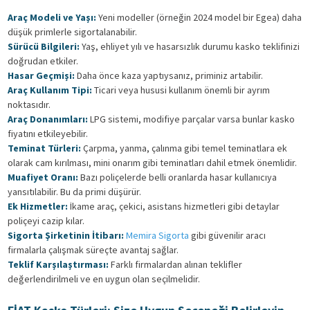
Araç Modeli ve Yaşı:
Yeni modeller (örneğin 2024 model bir Egea) daha
düşük primlerle sigortalanabilir.
Sürücü Bilgileri:
Yaş, ehliyet yılı ve hasarsızlık durumu kasko teklifinizi
doğrudan etkiler.
Hasar Geçmişi:
Daha önce kaza yaptıysanız, priminiz artabilir.
Araç Kullanım Tipi:
Ticari veya hususi kullanım önemli bir ayrım
noktasıdır.
Araç Donanımları:
LPG sistemi, modifiye parçalar varsa bunlar kasko
fiyatını etkileyebilir.
Teminat Türleri:
Çarpma, yanma, çalınma gibi temel teminatlara ek
olarak cam kırılması, mini onarım gibi teminatları dahil etmek önemlidir.
Muafiyet Oranı:
Bazı poliçelerde belli oranlarda hasar kullanıcıya
yansıtılabilir. Bu da primi düşürür.
Ek Hizmetler:
İkame araç, çekici, asistans hizmetleri gibi detaylar
poliçeyi cazip kılar.
Sigorta Şirketinin İtibarı:
Memira Sigorta
gibi güvenilir aracı
firmalarla çalışmak süreçte avantaj sağlar.
Teklif Karşılaştırması:
Farklı firmalardan alınan teklifler
değerlendirilmeli ve en uygun olan seçilmelidir.