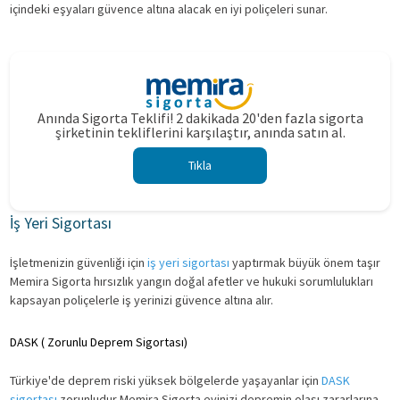
içindeki eşyaları güvence altına alacak en iyi poliçeleri sunar.
Anında Sigorta Teklifi! 2 dakikada 20'den fazla sigorta
şirketinin tekliflerini karşılaştır, anında satın al.
Tıkla
İş Yeri Sigortası
İşletmenizin güvenliği için
iş yeri sigortası
yaptırmak büyük önem taşır
Memira Sigorta hırsızlık yangın doğal afetler ve hukuki sorumlulukları
kapsayan poliçelerle iş yerinizi güvence altına alır.
DASK ( Zorunlu Deprem Sigortası)
Türkiye'de deprem riski yüksek bölgelerde yaşayanlar için
DASK
sigortası
zorunludur Memira Sigorta evinizi depremin olası zararlarına