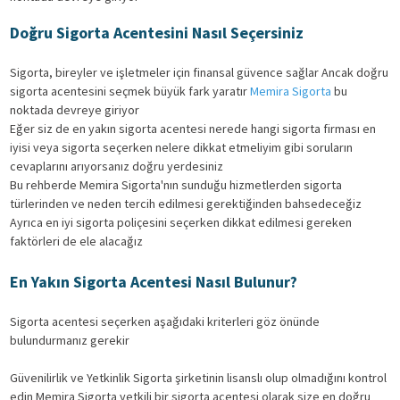
Doğru Sigorta Acentesini Nasıl Seçersiniz
Sigorta, bireyler ve işletmeler için finansal güvence sağlar Ancak doğru
sigorta acentesini seçmek büyük fark yaratır
Memira Sigorta
bu
noktada devreye giriyor
Eğer siz de en yakın sigorta acentesi nerede hangi sigorta firması en
iyisi veya sigorta seçerken nelere dikkat etmeliyim gibi soruların
cevaplarını arıyorsanız doğru yerdesiniz
Bu rehberde Memira Sigorta'nın sunduğu hizmetlerden sigorta
türlerinden ve neden tercih edilmesi gerektiğinden bahsedeceğiz
Ayrıca en iyi sigorta poliçesini seçerken dikkat edilmesi gereken
faktörleri de ele alacağız
En Yakın Sigorta Acentesi Nasıl Bulunur?
Sigorta acentesi seçerken aşağıdaki kriterleri göz önünde
bulundurmanız gerekir
Güvenilirlik ve Yetkinlik Sigorta şirketinin lisanslı olup olmadığını kontrol
edin Memira Sigorta yetkili bir sigorta acentesi olarak size en doğru