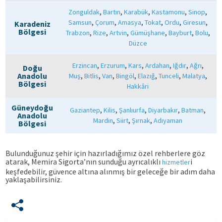
,
,
,
,
,
Zonguldak
Bartın
Karabük
Kastamonu
Sinop
,
,
,
,
,
,
Samsun
Çorum
Amasya
Tokat
Ordu
Giresun
Karadeniz
Bölgesi
,
,
,
,
,
,
Trabzon
Rize
Artvin
Gümüşhane
Bayburt
Bolu
Düzce
,
,
,
,
,
,
Erzincan
Erzurum
Kars
Ardahan
Iğdır
Ağrı
Doğu
,
,
,
,
,
,
,
Anadolu
Muş
Bitlis
Van
Bingöl
Elazığ
Tunceli
Malatya
Bölgesi
Hakkâri
Güneydoğu
,
,
,
,
,
Gaziantep
Kilis
Şanlıurfa
Diyarbakır
Batman
Anadolu
,
,
,
Mardin
Siirt
Şırnak
Adıyaman
Bölgesi
Bulunduğunuz şehir için hazırladığımız özel rehberlere göz
atarak, Memira Sigorta’nın sunduğu ayrıcalıklı
i
hizmetler
keşfedebilir, güvence altına alınmış bir geleceğe bir adım daha
yaklaşabilirsiniz.