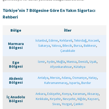
Türkiye’nin 7 Bölgesine Göre En Yakın Sigortacı
Rehberi
Bölge
İller
,
,
,
,
,
İstanbul
Edirne
Kırklareli
Tekirdağ
Kocaeli
Marmara
,
,
,
,
,
Sakarya
Yalova
Bilecik
Bursa
Balıkesir
Bölgesi
Çanakkale
,
,
,
,
,
,
İzmir
Aydın
Muğla
Manisa
Denizli
Uşak
Ege
Bölgesi
,
Afyonkarahisar
Kütahya
,
,
,
,
,
Antalya
Mersin
Adana
Osmaniye
Hatay
Akdeniz
Bölgesi
,
,
Kahramanmaraş
Isparta
Burdur
,
,
,
,
,
Ankara
Eskişehir
Konya
Karaman
Aksaray
İç Anadolu
,
,
,
,
,
Kırıkkale
Kırşehir
Nevşehir
Niğde
Kayseri
Bölgesi
,
,
Sivas
Yozgat
Çankırı