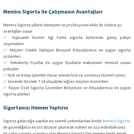
Memira Sigorta ile Çalışmanın Avantajları
Memira Sigorta yılların deneyimi ve profesyonel ekibi ile sizlere şu
avantajları sunar
✅ Kapsamlı Hizmet Ağı Farklı sigorta türlerinde geniş poliçe
seçenekleri
✅ Müşteri Odaklı Yaklaşım Bireysel ihtiyaçlarınıza en uygun sigorta
çözümleri
✅ Rekabetçi Fiyatlar En uygun fiyatlarla maksimum teminat sunan
poliçeler
✅ Hızlı ve Kolay İşlemler Hasar anında hızlı ve sorunsuz hizmet süreci
✅ Güvenilir Destek 7 24 ulaşabileceğiniz müşteri hizmetleri
✅ Kişiye Özel Sigorta Çözümleri Bütçenize ve ihtiyaçlarınıza en uygun
sigorta planları
Sigortanızı Hemen Yaptırın
Sigorta geleceğe yapılan en önemli yatırımlardan biridir
Memira Sigorta
ile güvenliğinizi en üst düzeye çıkararak riskleri en aza indirebilirsiniz
En yakın sigorta acentesi olan Memira Sigorta’dan hemen teklif almak