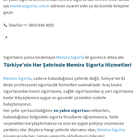
için
memirasigorta.com.tr
adresini ziyaret edin ya da bizimle iletişime
geçin
📞 Telefon =>
0850 840 4055
📍
Zeki Ayan, Kuvayi Milliye Cd. NO:291 KAT:4 DAİRE:8, 33000
Toroslar/Mersin
Sigortanızı şansa bırakmayın
Memira Sigorta
ile güvence altına alın.
Türkiye’nin Her Şehrinde Memira Sigorta Hizmetleri
Memira Sigorta
, sadece bulunduğunuz şehirde değil, Türkiye’nin 81
ilinde profesyonel sigortacılık hizmetleri sunmaktadır. Araç kasko
sigortasından konut sigortasına, sağlık sigortasından iş yeri sigortasına
kadar ihtiyaçlarınıza uygun en güvenilir çözümleri sizlerle
buluşturuyoruz.
Her şehir için hazırladığımız
en yakın sigortacı
rehberleri,
bulunduğunuz bölgedeki sigorta fırsatlarını öğrenmenize, farklı
seçenekleri karşılaştırmanıza ve size en uygun poliçeyi seçmenize
yardımcı olur. Böylece hangi şehirde olursanız olun,
Memira Sigorta
güvencesiyle her zaman yanınızda olduğumuzu bilirsiniz.