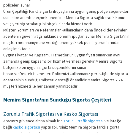
poliçeleri sunar
Ürün Çeşitliliği Farklı sigorta ihtiyaçlarına uygun geniş poliçe seçenekleri
sunan bir acente seçmek önemlidir Memira Sigorta sağlık trafik konut
ve iş yeri sigortaları gibi birçok alanda hizmet verir
Müşteri Yorumları ve Referanslar Kullanıcıların daha önceki deneyimleri
acentenin güvenilirliği hakkında önemli ipuçları sunar Memira Sigorta’nın
müşteri memnuniyetine verdiği önem yüksek puanlı yorumlarından
anlaşılmaktadır
Uygun Fiyatlar ve Kapsamlı Hizmetler En uygun fiyatı sunarken aynı
zamanda geniş kapsamlı bir hizmet vermesi gerekir Memira Sigorta
bütçenize en uygun sigorta seçeneklerini sunar
Hasar ve Destek Hizmetleri Poliçenizi kullanmanız gerektiğinde sigorta
acentesinin sunduğu müşteri desteği önemlidir Memira Sigorta 7 24
müşteri hizmeti ile her zaman yanınızdadır
Memira Sigorta'nın Sunduğu Sigorta Çeşitleri
Zorunlu Trafik Sigortası ve Kasko Sigortası
Aracınızı güvence altına almak için
zorunlu trafik sigortası
ve isteğe
bağlı
kasko sigortası
yaptırabilirsiniz Memira Sigorta farklı sigorta