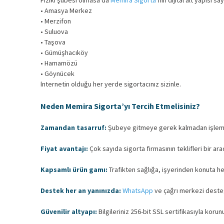
Fiziki şubesi olmasa da
Memira Sigorta
’nın dijital alt yapısı 
• Amasya Merkez
• Merzifon
• Suluova
• Taşova
• Gümüşhacıköy
• Hamamözü
• Göynücek
İnternetin olduğu her yerde sigortacınız sizinle.
Neden Memira Sigorta’yı Tercih Etmelisiniz?
Zamandan tasarruf:
Şubeye gitmeye gerek kalmadan işlemle
Fiyat avantajı:
Çok sayıda sigorta firmasının teklifleri bir ara
Kapsamlı ürün gamı:
Trafikten sağlığa, işyerinden konuta he
Destek her an yanınızda:
WhatsApp
ve çağrı merkezi desteği
Güvenilir altyapı:
Bilgileriniz 256-bit SSL sertifikasıyla korunu