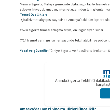
Memira Sigorta, Türkiye genelinde dijital sigortacılık hizmeti su
şubeye ihtiyaç duymadan, internet üzerinden tüm işlemleri yap
Temel Özellikler:
Dijital hizmet altyapısı sayesinde Amasya’daki tüm ilçelere ulaş
Çoklu sigorta firması anlaşmalarıyla, en uygun fiyatı sunar.
7/24 hizmet verir, günün her saatinde teklif alabilir ve poliçenizi
Yasal ve güvenilir:
Türkiye Sigorta ve Reasürans Brokerleri De
Anında Sigorta Teklifi! 2 dakikada
karşılaşt
Amasya’da Hangi Sigorta Türleri Öncelikli?