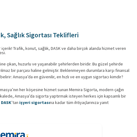
, Sağlık Sigortası Teklifleri
r içerik! Trafik, konut, sağlık, DASK ve daha birçok alanda hizmet veren
esi.
ne çıkan, huzurlu ve yaşanabilir şehirlerden biridir. Bu güzel şehirde
rılmaz bir parçası haline gelmiştir. Beklenmeyen durumlara karşı finansal
lirir: Amasya’da en güvenilir, en hızlı ve en uygun sigortacı kimdir?
n Amasya’nın her köşesine hizmet sunan Memira Sigorta, modern çağın
makalede, Amasya’da sigorta yaptırmak isteyen herkes için kapsamlı bir
,
DASK
’tan
işyeri sigortası
na kadar tüm ihtiyaçlarınıza yanıt