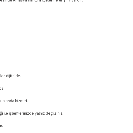
sayesinde Amasya’nın tüm ilçelerine erişimi vardır:
r dijitalde.
da.
r alanda hizmet.
 ile işlemlerinizde yalnız değilsiniz.
r.