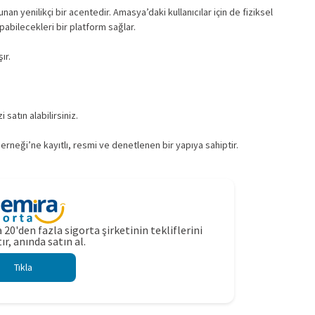
nan yenilikçi bir acentedir. Amasya’daki kullanıcılar için de fiziksel
abilecekleri bir platform sağlar.
ır.
 satın alabilirsiniz.
rneği’ne kayıtlı, resmi ve denetlenen bir yapıya sahiptir.
 20'den fazla sigorta şirketinin tekliflerini
ır, anında satın al.
Tıkla