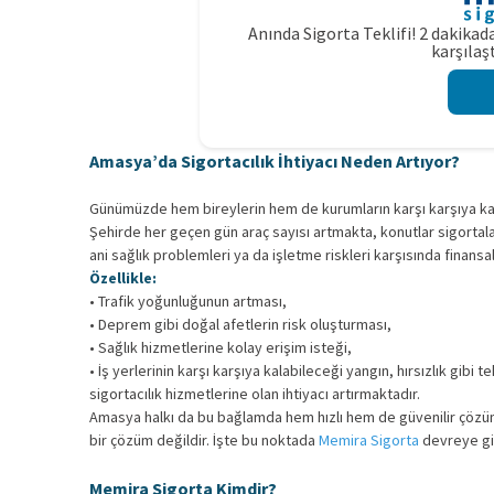
Anında Sigorta Teklifi! 2 dakikada
karşılaşt
Amasya’da Sigortacılık İhtiyacı Neden Artıyor?
Günümüzde hem bireylerin hem de kurumların karşı karşıya kala
Şehirde her geçen gün araç sayısı artmakta, konutlar sigortalan
ani sağlık problemleri ya da işletme riskleri karşısında finansal 
Özellikle:
• Trafik yoğunluğunun artması,
• Deprem gibi doğal afetlerin risk oluşturması,
• Sağlık hizmetlerine kolay erişim isteği,
• İş yerlerinin karşı karşıya kalabileceği yangın, hırsızlık gibi te
sigortacılık hizmetlerine olan ihtiyacı artırmaktadır.
Amasya halkı da bu bağlamda hem hızlı hem de güvenilir çözüm
bir çözüm değildir. İşte bu noktada
Memira Sigorta
devreye gi
Memira Sigorta Kimdir?