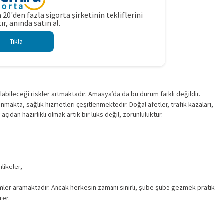
 20'den fazla sigorta şirketinin tekliflerini
ır, anında satın al.
Tıkla
bileceği riskler artmaktadır. Amasya’da da bu durum farklı değildir.
makta, sağlık hizmetleri çeşitlenmektedir. Doğal afetler, trafik kazaları,
açıdan hazırlıklı olmak artık bir lüks değil, zorunluluktur.
hlikeler,
ler aramaktadır. Ancak herkesin zamanı sınırlı, şube şube gezmek pratik
rer.