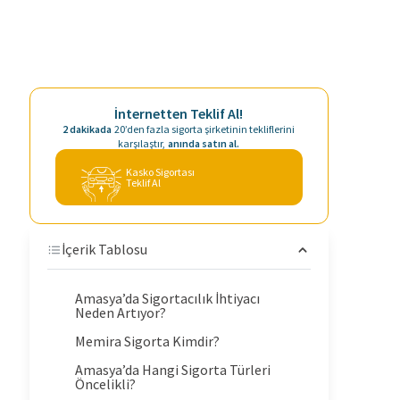
İnternetten Teklif Al!
2 dakikada
20’den fazla sigorta şirketinin tekliflerini
karşılaştır,
anında satın al.
Kasko Sigortası
Teklif Al
İçerik Tablosu
Amasya’da Sigortacılık İhtiyacı
Neden Artıyor?
Memira Sigorta Kimdir?
Amasya’da Hangi Sigorta Türleri
Öncelikli?