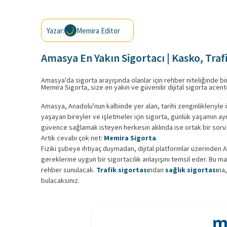
Yazar:
Memira Editor
Amasya En Yakın Sigortacı | Kasko, Trafik
Amasya'da sigorta arayışında olanlar için rehber niteliğinde bi
Memira Sigorta, size en yakın ve güvenilir dijital sigorta acent
Amasya, Anadolu'nun kalbinde yer alan, tarihi zenginlikleriyle ö
yaşayan bireyler ve işletmeler için sigorta, günlük yaşamın ay
güvence sağlamak isteyen herkesin aklında ise ortak bir soru be
Artık cevabı çok net:
Memira Sigorta
.
Fiziki şubeye ihtiyaç duymadan, dijital platformlar üzerinde
gereklerine uygun bir sigortacılık anlayışını temsil eder. Bu 
rehber sunulacak.
Trafik sigortası
ndan
sağlık sigortası
na
bulacaksınız.