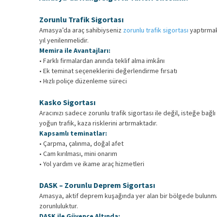
Zorunlu Trafik Sigortası
Amasya’da araç sahibiyseniz
zorunlu trafik sigortası
yaptırmak 
yıl yenilenmelidir.
Memira ile Avantajları:
• Farklı firmalardan anında teklif alma imkânı
• Ek teminat seçeneklerini değerlendirme fırsatı
• Hızlı poliçe düzenleme süreci
Kasko Sigortası
Aracınızı sadece zorunlu trafik sigortası ile değil, isteğe bağlı
yoğun trafik, kaza risklerini artırmaktadır.
Kapsamlı teminatlar:
• Çarpma, çalınma, doğal afet
• Cam kırılması, mini onarım
• Yol yardım ve ikame araç hizmetleri
DASK – Zorunlu Deprem Sigortası
Amasya, aktif deprem kuşağında yer alan bir bölgede bulunma
zorunluluktur.
DASK ile Güvence Altında: