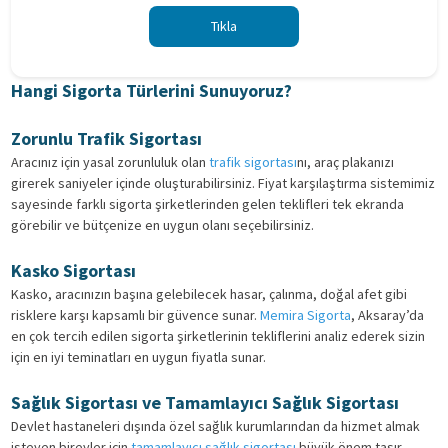
Tıkla
Hangi Sigorta Türlerini Sunuyoruz?
Zorunlu Trafik Sigortası
Aracınız için yasal zorunluluk olan
trafik sigortası
nı, araç plakanızı
girerek saniyeler içinde oluşturabilirsiniz. Fiyat karşılaştırma sistemimiz
sayesinde farklı sigorta şirketlerinden gelen teklifleri tek ekranda
görebilir ve bütçenize en uygun olanı seçebilirsiniz.
Kasko Sigortası
Kasko, aracınızın başına gelebilecek hasar, çalınma, doğal afet gibi
risklere karşı kapsamlı bir güvence sunar.
Memira Sigorta
, Aksaray’da
en çok tercih edilen sigorta şirketlerinin tekliflerini analiz ederek sizin
için en iyi teminatları en uygun fiyatla sunar.
Sağlık Sigortası ve Tamamlayıcı Sağlık Sigortası
Devlet hastaneleri dışında özel sağlık kurumlarından da hizmet almak
isteyen bireyler için
tamamlayıcı sağlık sigortası
büyük önem taşır.