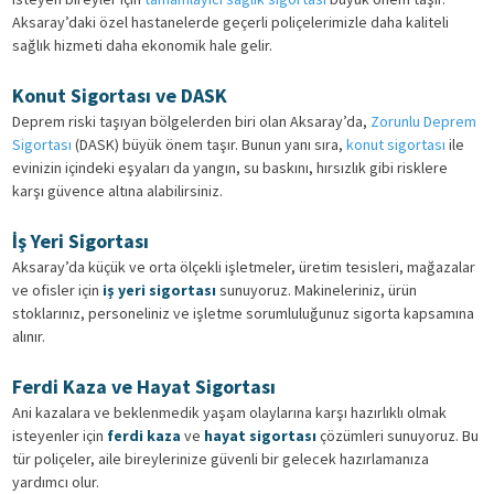
Aksaray’daki özel hastanelerde geçerli poliçelerimizle daha kaliteli
sağlık hizmeti daha ekonomik hale gelir.
Konut Sigortası ve DASK
Deprem riski taşıyan bölgelerden biri olan Aksaray’da,
Zorunlu Deprem
Sigortası
(DASK) büyük önem taşır. Bunun yanı sıra,
konut sigortası
ile
evinizin içindeki eşyaları da yangın, su baskını, hırsızlık gibi risklere
karşı güvence altına alabilirsiniz.
İş Yeri Sigortası
Aksaray’da küçük ve orta ölçekli işletmeler, üretim tesisleri, mağazalar
ve ofisler için
iş yeri sigortası
sunuyoruz. Makineleriniz, ürün
stoklarınız, personeliniz ve işletme sorumluluğunuz sigorta kapsamına
alınır.
Ferdi Kaza ve Hayat Sigortası
Ani kazalara ve beklenmedik yaşam olaylarına karşı hazırlıklı olmak
isteyenler için
ferdi kaza
ve
hayat sigortası
çözümleri sunuyoruz. Bu
tür poliçeler, aile bireylerinize güvenli bir gelecek hazırlamanıza
yardımcı olur.