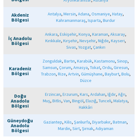
,
,
,
,
,
Antalya
Mersin
Adana
Osmaniye
Hatay
Akdeniz
Bölgesi
,
,
Kahramanmaraş
Isparta
Burdur
,
,
,
,
,
Ankara
Eskişehir
Konya
Karaman
Aksaray
İç Anadolu
,
,
,
,
,
Kırıkkale
Kırşehir
Nevşehir
Niğde
Kayseri
Bölgesi
,
,
Sivas
Yozgat
Çankırı
,
,
,
,
,
Zonguldak
Bartın
Karabük
Kastamonu
Sinop
,
,
,
,
,
,
Samsun
Çorum
Amasya
Tokat
Ordu
Giresun
Karadeniz
Bölgesi
,
,
,
,
,
,
Trabzon
Rize
Artvin
Gümüşhane
Bayburt
Bolu
Düzce
,
,
,
,
,
,
Erzincan
Erzurum
Kars
Ardahan
Iğdır
Ağrı
Doğu
,
,
,
,
,
,
,
Anadolu
Muş
Bitlis
Van
Bingöl
Elazığ
Tunceli
Malatya
Bölgesi
Hakkâri
Güneydoğu
,
,
,
,
,
Gaziantep
Kilis
Şanlıurfa
Diyarbakır
Batman
Anadolu
,
,
,
Mardin
Siirt
Şırnak
Adıyaman
Bölgesi