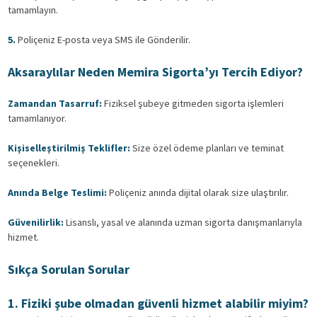
tamamlayın.
5.
Poliçeniz E-posta veya SMS ile Gönderilir.
Aksaraylılar Neden Memira Sigorta’yı Tercih Ediyor?
Zamandan Tasarruf:
Fiziksel şubeye gitmeden sigorta işlemleri
tamamlanıyor.
Kişiselleştirilmiş Teklifler:
Size özel ödeme planları ve teminat
seçenekleri.
Anında Belge Teslimi:
Poliçeniz anında dijital olarak size ulaştırılır.
Güvenilirlik:
Lisanslı, yasal ve alanında uzman sigorta danışmanlarıyla
hizmet.
Sıkça Sorulan Sorular
1. Fiziki şube olmadan güvenli hizmet alabilir miyim?