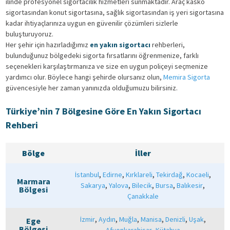
ilinde profesyonel sigortacılık hizmetleri sunmaktadır. Araç kasko
sigortasından konut sigortasına, sağlık sigortasından iş yeri sigortasına
kadar ihtiyaçlarınıza uygun en güvenilir çözümleri sizlerle
buluşturuyoruz.
Her şehir için hazırladığımız
en yakın sigortacı
rehberleri,
bulunduğunuz bölgedeki sigorta fırsatlarını öğrenmenize, farklı
seçenekleri karşılaştırmanıza ve size en uygun poliçeyi seçmenize
yardımcı olur. Böylece hangi şehirde olursanız olun,
Memira Sigorta
güvencesiyle her zaman yanınızda olduğumuzu bilirsiniz.
Türkiye’nin 7 Bölgesine Göre En Yakın Sigortacı
Rehberi
Bölge
İller
,
,
,
,
,
İstanbul
Edirne
Kırklareli
Tekirdağ
Kocaeli
Marmara
,
,
,
,
,
Sakarya
Yalova
Bilecik
Bursa
Balıkesir
Bölgesi
Çanakkale
,
,
,
,
,
,
İzmir
Aydın
Muğla
Manisa
Denizli
Uşak
Ege
Bölgesi
,
Afyonkarahisar
Kütahya