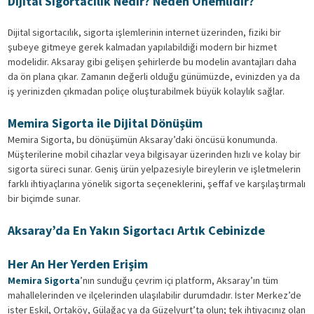
Dijital Sigortacılık Nedir? Neden Önemlidir?
Dijital sigortacılık, sigorta işlemlerinin internet üzerinden, fiziki bir
şubeye gitmeye gerek kalmadan yapılabildiği modern bir hizmet
modelidir. Aksaray gibi gelişen şehirlerde bu modelin avantajları daha
da ön plana çıkar. Zamanın değerli olduğu günümüzde, evinizden ya da
iş yerinizden çıkmadan poliçe oluşturabilmek büyük kolaylık sağlar.
Memira Sigorta ile Dijital Dönüşüm
Memira Sigorta, bu dönüşümün Aksaray’daki öncüsü konumunda.
Müşterilerine mobil cihazlar veya bilgisayar üzerinden hızlı ve kolay bir
sigorta süreci sunar. Geniş ürün yelpazesiyle bireylerin ve işletmelerin
farklı ihtiyaçlarına yönelik sigorta seçeneklerini, şeffaf ve karşılaştırmalı
bir biçimde sunar.
Aksaray’da En Yakın Sigortacı Artık Cebinizde
Her An Her Yerden Erişim
Memira Sigorta
’nın sunduğu çevrim içi platform, Aksaray’ın tüm
mahallelerinden ve ilçelerinden ulaşılabilir durumdadır. İster Merkez’de
ister Eskil, Ortaköy, Gülağaç ya da Güzelyurt’ta olun; tek ihtiyacınız olan