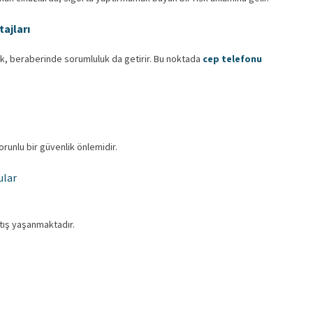
ajları
ak, beraberinde sorumluluk da getirir. Bu noktada
cep telefonu
zorunlu bir güvenlik önlemidir.
ular
tış yaşanmaktadır.