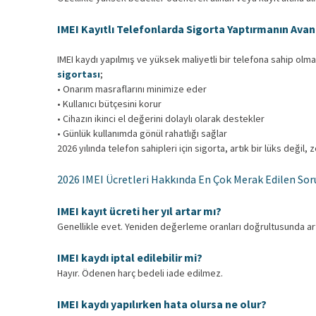
IMEI Kayıtlı Telefonlarda Sigorta Yaptırmanın Avant
IMEI kaydı yapılmış ve yüksek maliyetli bir telefona sahip olm
sigortası
;
• Onarım masraflarını minimize eder
• Kullanıcı bütçesini korur
• Cihazın ikinci el değerini dolaylı olarak destekler
• Günlük kullanımda gönül rahatlığı sağlar
2026 yılında telefon sahipleri için sigorta, artık bir lüks değil, 
2026 IMEI Ücretleri Hakkında En Çok Merak Edilen Sor
IMEI kayıt ücreti her yıl artar mı?
Genellikle evet. Yeniden değerleme oranları doğrultusunda ar
IMEI kaydı iptal edilebilir mi?
Hayır. Ödenen harç bedeli iade edilmez.
IMEI kaydı yapılırken hata olursa ne olur?