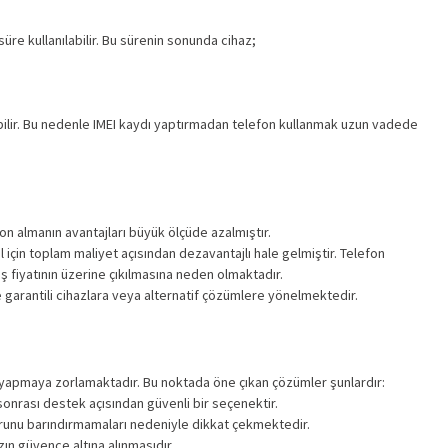
süre kullanılabilir. Bu sürenin sonunda cihaz;
rebilir. Bu nedenle IMEI kaydı yaptırmadan telefon kullanmak uzun vadede
fon almanın avantajları büyük ölçüde azalmıştır.
için toplam maliyet açısından dezavantajlı hale gelmiştir. Telefon
ş fiyatının üzerine çıkılmasına neden olmaktadır.
e garantili cihazlara veya alternatif çözümlere yönelmektedir.
ler yapmaya zorlamaktadır. Bu noktada öne çıkan çözümler şunlardır:
sonrası destek açısından güvenli bir seçenektir.
sorunu barındırmamaları nedeniyle dikkat çekmektedir.
azın güvence altına alınmasıdır.