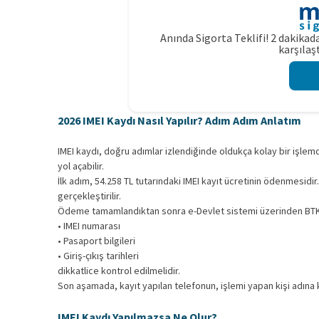
Anında Sigorta Teklifi! 2 dakikada
karşılaşt
2026 IMEI Kaydı Nasıl Yapılır? Adım Adım Anlatım
IMEI kaydı, doğru adımlar izlendiğinde oldukça kolay bir işle
yol açabilir.
İlk adım, 54.258 TL tutarındaki IMEI kayıt ücretinin ödenmesidir
gerçekleştirilir.
Ödeme tamamlandıktan sonra e-Devlet sistemi üzerinden BTK IME
• IMEI numarası
• Pasaport bilgileri
• Giriş-çıkış tarihleri
dikkatlice kontrol edilmelidir.
Son aşamada, kayıt yapılan telefonun, işlemi yapan kişi adına ka
IMEI Kaydı Yapılmazsa Ne Olur?