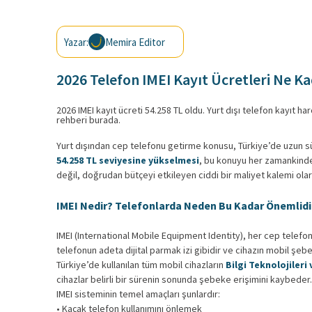
Yazar:
Memira Editor
2026 Telefon IMEI Kayıt Ücretleri Ne K
2026 IMEI kayıt ücreti 54.258 TL oldu. Yurt dışı telefon kayıt harc
rehberi burada.
Yurt dışından cep telefonu getirme konusu, Türkiye’de uzun
54.258 TL seviyesine yükselmesi
, bu konuyu her zamankinden
değil, doğrudan bütçeyi etkileyen ciddi bir maliyet kalemi olar
IMEI Nedir? Telefonlarda Neden Bu Kadar Önemlidi
IMEI (International Mobile Equipment Identity), her cep telefon
telefonun adeta dijital parmak izi gibidir ve cihazın mobil şeb
Türkiye’de kullanılan tüm mobil cihazların
Bilgi Teknolojileri
cihazlar belirli bir sürenin sonunda şebeke erişimini kaybeder.
IMEI sisteminin temel amaçları şunlardır:
• Kaçak telefon kullanımını önlemek