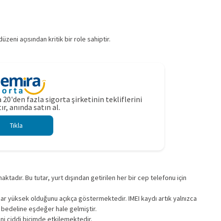
eni açısından kritik bir role sahiptir.
 20'den fazla sigorta şirketinin tekliflerini
ır, anında satın al.
Tıkla
ktadır. Bu tutar, yurt dışından getirilen her bir cep telefonu için
kadar yüksek olduğunu açıkça göstermektedir. IMEI kaydı artık yalnızca
 bedeline eşdeğer hale gelmiştir.
rini ciddi biçimde etkilemektedir.