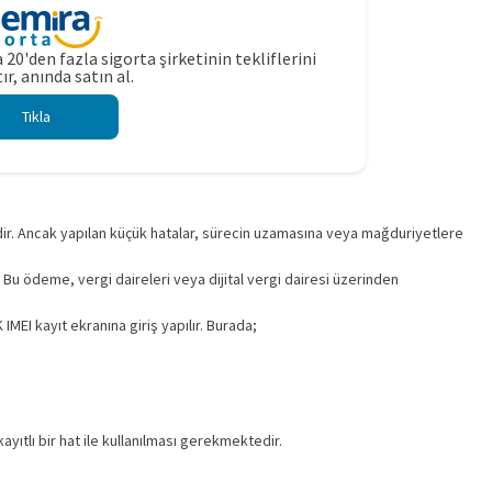
 20'den fazla sigorta şirketinin tekliflerini
ır, anında satın al.
Tıkla
mdir. Ancak yapılan küçük hatalar, sürecin uzamasına veya mağduriyetlere
. Bu ödeme, vergi daireleri veya dijital vergi dairesi üzerinden
I kayıt ekranına giriş yapılır. Burada;
yıtlı bir hat ile kullanılması gerekmektedir.