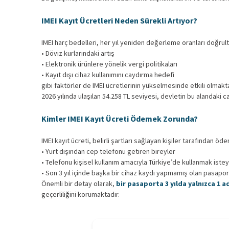
IMEI Kayıt Ücretleri Neden Sürekli Artıyor?
IMEI harç bedelleri, her yıl yeniden değerleme oranları doğru
• Döviz kurlarındaki artış
• Elektronik ürünlere yönelik vergi politikaları
• Kayıt dışı cihaz kullanımını caydırma hedefi
gibi faktörler de IMEI ücretlerinin yükselmesinde etkili olmakta
2026 yılında ulaşılan 54.258 TL seviyesi, devletin bu alandaki c
Kimler IMEI Kayıt Ücreti Ödemek Zorunda?
IMEI kayıt ücreti, belirli şartları sağlayan kişiler tarafından öd
• Yurt dışından cep telefonu getiren bireyler
• Telefonu kişisel kullanım amacıyla Türkiye’de kullanmak iste
• Son 3 yıl içinde başka bir cihaz kaydı yapmamış olan pasapor
Önemli bir detay olarak,
bir pasaporta 3 yılda yalnızca 1 
geçerliliğini korumaktadır.