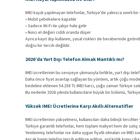
IMEI kaydı yapılmayan telefonlar, Türkiye’de yalnızca sınırlı bir 
• Mobil şebekelere kapatılır
• Sadece Wi-Fi ile çalışır hale gelir
• İkinci el değeri ciddi oranda düşer
Ayrıca kayıt dışı kullanım, yasal riskleri de beraberinde geti
doğru bir tercih değildir.
2026’da Yurt Dışı Telefon Almak Mantıklı mı?
IMEI ücretlerinin bu seviyeye çıkmasıyla birlikte, yurt dışı tele
Daha önce fiyat avantajı sağlayan bu yöntem, artık çoğu model 
bedeline eklenen 54.258 TL IMEI harcı, çoğu zaman Türkiye satı
Bu nedenle 2026 yılında kullanıcıların büyük bir bölümü, Türkiy
Yüksek IMEI Ücretlerine Karşı Akıllı Alternatifler
IMEI ücretlerinin yükselmesi, kullanıcıları daha bilinçli tercih
Türkiye garantili telefonlar, hem toplam maliyet hem de satış 
Yenilenmiş telefonlar ise daha uygun fiyatlı olmaları ve IMEI 
Ancak hangi telefon tercih edilirse edilsin, asıl kritik konu cih