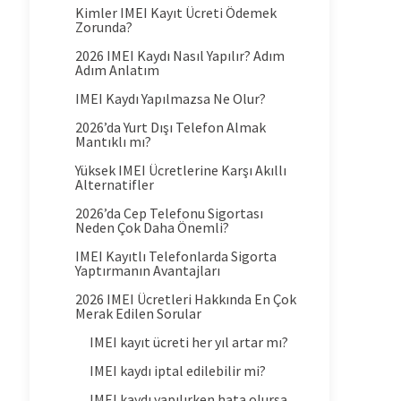
Kimler IMEI Kayıt Ücreti Ödemek
Zorunda?
2026 IMEI Kaydı Nasıl Yapılır? Adım
Adım Anlatım
IMEI Kaydı Yapılmazsa Ne Olur?
2026’da Yurt Dışı Telefon Almak
Mantıklı mı?
Yüksek IMEI Ücretlerine Karşı Akıllı
Alternatifler
2026’da Cep Telefonu Sigortası
Neden Çok Daha Önemli?
IMEI Kayıtlı Telefonlarda Sigorta
Yaptırmanın Avantajları
2026 IMEI Ücretleri Hakkında En Çok
Merak Edilen Sorular
IMEI kayıt ücreti her yıl artar mı?
IMEI kaydı iptal edilebilir mi?
IMEI kaydı yapılırken hata olursa