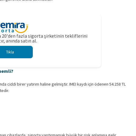
 20'den fazla sigorta şirketinin tekliflerini
ır, anında satın al.
Tıkla
nemli?
anda ciddi birer yatırım haline gelmiştir. IMEI kaydı için ödenen 54.258 TL
edir.
nan cihazlarda, sigorta yaptırmamak büyük bir risk anlamına gelir.