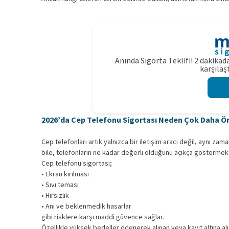
Anında Sigorta Teklifi! 2 dakikada
karşılaşt
2026’da Cep Telefonu Sigortası Neden Çok Daha Ö
Cep telefonları artık yalnızca bir iletişim aracı değil, aynı zam
bile, telefonların ne kadar değerli olduğunu açıkça göstermekt
Cep telefonu sigortası;
• Ekran kırılması
• Sıvı teması
• Hırsızlık
• Ani ve beklenmedik hasarlar
gibi risklere karşı maddi güvence sağlar.
Özellikle yüksek bedeller ödenerek alınan veya kayıt altına alı