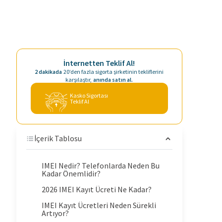
İnternetten Teklif Al!
2 dakikada
20’den fazla sigorta şirketinin tekliflerini
karşılaştır,
anında satın al.
Kasko Sigortası
Teklif Al
İçerik Tablosu
IMEI Nedir? Telefonlarda Neden Bu
Kadar Önemlidir?
2026 IMEI Kayıt Ücreti Ne Kadar?
IMEI Kayıt Ücretleri Neden Sürekli
Artıyor?