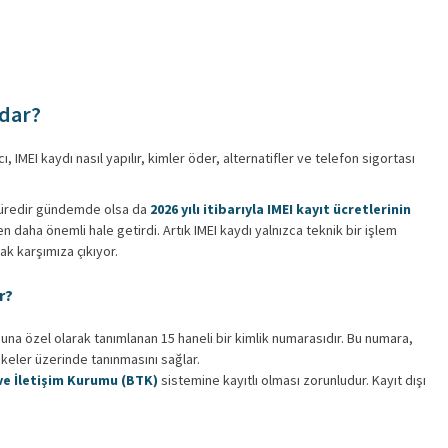
adar?
ı, IMEI kaydı nasıl yapılır, kimler öder, alternatifler ve telefon sigortası
 süredir gündemde olsa da
2026 yılı itibarıyla IMEI kayıt ücretlerinin
 daha önemli hale getirdi. Artık IMEI kaydı yalnızca teknik bir işlem
ak karşımıza çıkıyor.
r?
una özel olarak tanımlanan 15 haneli bir kimlik numarasıdır. Bu numara,
ekeler üzerinde tanınmasını sağlar.
 ve İletişim Kurumu (BTK)
sistemine kayıtlı olması zorunludur. Kayıt dışı