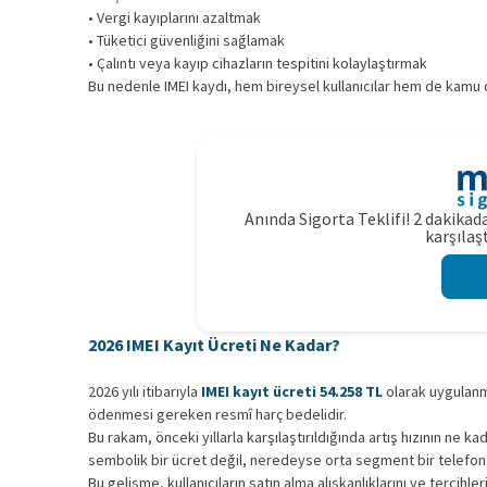
• Vergi kayıplarını azaltmak
• Tüketici güvenliğini sağlamak
• Çalıntı veya kayıp cihazların tespitini kolaylaştırmak
Bu nedenle IMEI kaydı, hem bireysel kullanıcılar hem de kamu düz
Anında Sigorta Teklifi! 2 dakikada
karşılaşt
2026 IMEI Kayıt Ücreti Ne Kadar?
2026 yılı itibarıyla
IMEI kayıt ücreti 54.258 TL
olarak uygulanma
ödenmesi gereken resmî harç bedelidir.
Bu rakam, önceki yıllarla karşılaştırıldığında artış hızının ne 
sembolik bir ücret değil, neredeyse orta segment bir telefon
Bu gelişme, kullanıcıların satın alma alışkanlıklarını ve tercihle