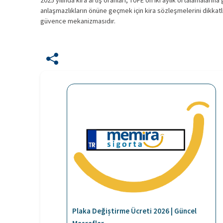
2025 yılında kira artış oranları, TÜFE on iki aylık ortalamalarına 
anlaşmazlıkların önüne geçmek için kira sözleşmelerini dikkatlic
güvence mekanizmasıdır.
Plaka Değiştirme Ücreti 2026 | Güncel