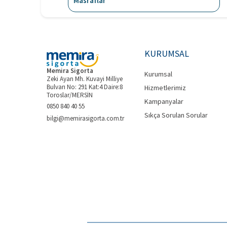
Masraflar
KURUMSAL
Memira Sigorta
Kurumsal
Zeki Ayan Mh. Kuvayi Milliye
Bulvarı No: 291 Kat:4 Daire:8
Hizmetlerimiz
Toroslar/MERSİN
Kampanyalar
0850 840 40 55
Sıkça Sorulan Sorular
bilgi@memirasigorta.com.tr