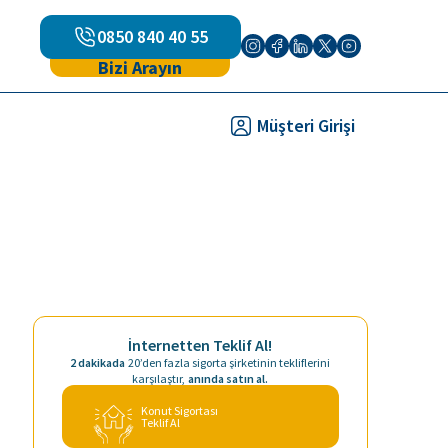
0850 840 40 55
Bizi Arayın
Müşteri Girişi
İnternetten Teklif Al!
2 dakikada
20’den fazla sigorta şirketinin tekliflerini
karşılaştır,
anında satın al.
Konut Sigortası
Teklif Al