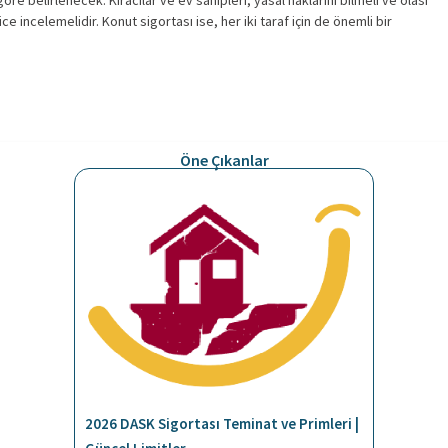
göre belirlenecek. Kiracılar ve ev sahipleri, yasal haklarını bilmeli ve olası
e incelemelidir. Konut sigortası ise, her iki taraf için de önemli bir
Öne Çıkanlar
2026 DASK Sigortası Teminat ve Primleri |