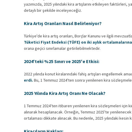
yazımızda, 2025 yılındaki kira artışlarını etkileyen faktörleri,
detaylı bir şekilde inceleyeceğiz.
Kira Artış Oranları Nasıl Belirleniyor?
Türkiye'de kira artış oranları, Borçlar Kanunu ve ilgili mevzuatla
Tüketici Fiyat Endeksi (TÜFE) on iki aylık ortalamaların
orana geçici sınırlamalar getirilebilmektedir.
2024'teki %25 Sınırı ve 2025'e Etkisi:
2022 yılında konut kiralarındaki fahiş artışları engellemek amac
erdi.
Bu, 1 Temmuz 2024'ten sonra yenilenen kira sözleşmeleri 
2025 Yılında Kira Artış Oranı Ne Olacak?
1 Temmuz 2024'ten itibaren yenilenen kira sözleşmeleri için kira 
alınarak hesaplanacak. Örneğin, Temmuz 2025'te yenilenecek bir
ortalaması dikkate alınacak. Bu nedenle, 2025 yılındaki kesin ki
Kiracıların Hakları: