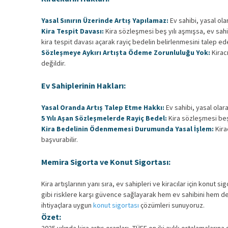
Yasal Sınırın Üzerinde Artış Yapılamaz:
Ev sahibi, yasal ola
Kira Tespit Davası:
Kira sözleşmesi beş yılı aşmışsa, ev sahib
kira tespit davası açarak rayiç bedelin belirlenmesini talep ede
Sözleşmeye Aykırı Artışta Ödeme Zorunluluğu Yok:
Kiracı
değildir.
Ev Sahiplerinin Hakları:
Yasal Oranda Artış Talep Etme Hakkı:
Ev sahibi, yasal olara
5 Yılı Aşan Sözleşmelerde Rayiç Bedel:
Kira sözleşmesi beş y
Kira Bedelinin Ödenmemesi Durumunda Yasal İşlem:
Kira
başvurabilir.
Memira Sigorta ve Konut Sigortası:
Kira artışlarının yanı sıra, ev sahipleri ve kiracılar için konut 
gibi risklere karşı güvence sağlayarak hem ev sahibini hem de 
ihtiyaçlara uygun
konut sigortası
çözümleri sunuyoruz.
Özet: